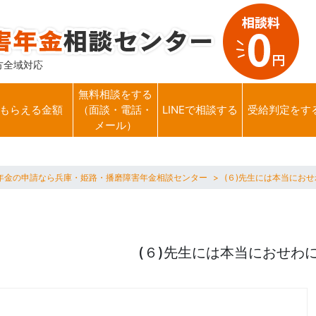
方全域対応
無料相談をする
もらえる金額
（面談・電話・
LINEで相談する
受給判定をす
メール）
年金の申請なら兵庫・姫路・播磨障害年金相談センター
(６)先生には本当にお
(６)先生には本当におせわ