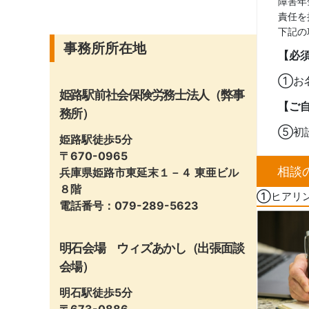
障害年
責任を
下記の
事務所所在地
【必
①お
姫路駅前社会保険労務士法人（弊事
【ご
務所）
⑤初
姫路駅徒歩5分
〒670-0965
相談
兵庫県姫路市東延末１－４ 東亜ビル
８階
①ヒアリ
電話番号：079-289-5623
明石会場 ウィズあかし（出張面談
会場）
明石駅徒歩5分