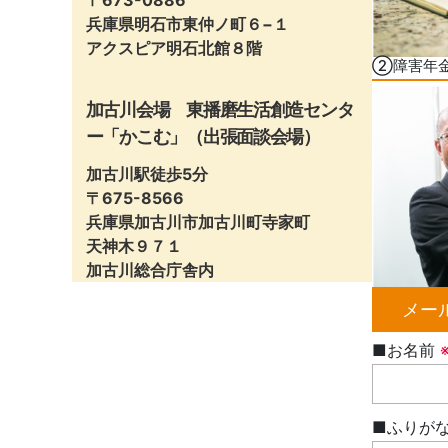
〒673-0886
兵庫県明石市東仲ノ町６−１
アクスピア明石北館８階
②障害年
加古川会場 東播磨生活創造センタ
ー「かこむ」（出張面談会場）
加古川駅徒歩5分
〒675-8566
兵庫県加古川市加古川町寺家町
天神木９７１
加古川総合庁舎内
メー
■お名前
■ふりが