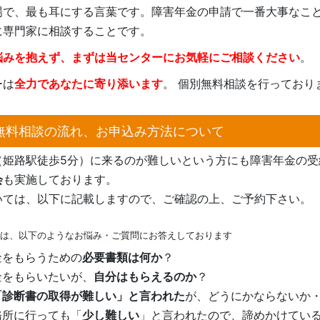
場で、最も耳にする言葉です。障害年金の申請で一番大事なこ
に専門家に相談することです。
悩みを抱えず、まずは当センターにお気軽にご相談ください
。
ーは
全力であなたに寄り添います
。 個別無料相談を行っており
無料相談の流れ、お申込み方法について
（姫路駅徒歩5分）に来るのが難しいという方にも障害年金の
会
も実施しております。
いては、以下に記載しますので、ご確認の上、ご予約下さい。
は、以下のようなお悩み・ご質問にお答えしております
金をもらうための
必要書類は何か
？
金をもらいたいが、
自分はもらえるのか
？
「診断書の取得が難しい」と言われた
が、どうにかならないか
務所に行っても「
少し難しい
」と言われたので、諦めかけてい