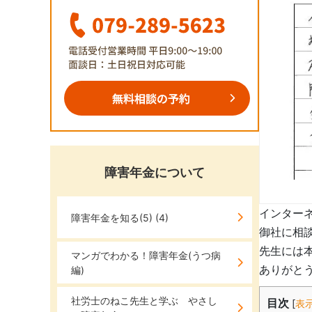
障害年金について
インター
障害年金を知る(5)
(4)
御社に相
先生には
マンガでわかる！障害年金(うつ病
ありがと
編)
社労士のねこ先生と学ぶ やさし
目次
[
表