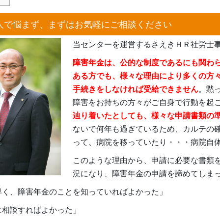
人で悩まず、まずはお気軽にご相談ください
当センターを運営するさえきＨＲ社労士事
障害年金は、公的な制度であるにも関わ
ある方でも、様々な理由により多くの方
手続きをしなければ受給できません
。黙
障害をお持ちの方々がご自身で行動を起
辿り着いたとしても、様々な申請書類の
ないで何年も過ぎているため、カルテの
って、病院を移っていたり・・・病院自
このような理由から、申請に必要な書類
況になり、障害年金の申請を諦めてしま
早く、障害年金のことを知っていればよかった」
に相談すればよかった」