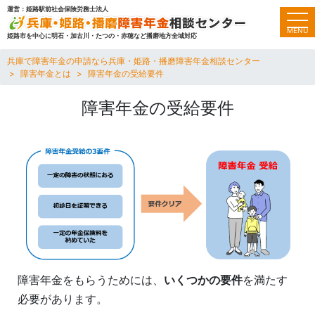
運営：姫路駅前社会保険労務士法人
toggl
MENU
姫路市を中心に明石・加古川・たつの・赤穂など播磨地方全域対応
兵庫で障害年金の申請なら兵庫・姫路・播磨障害年金相談センター
障害年金とは
障害年金の受給要件
障害年金の受給要件
障害年金をもらうためには、
いくつかの要件
を満たす
必要があります。