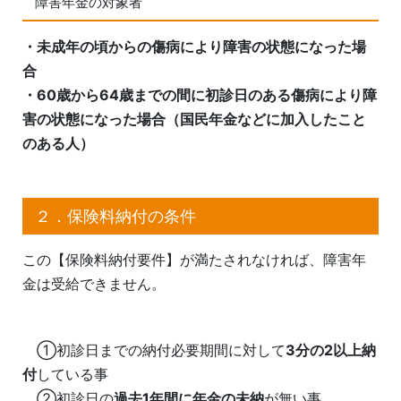
障害年金の対象者
・未成年の頃からの傷病により障害の状態になった場
合
・60歳から64歳までの間に初診日のある傷病により障
害の状態になった場合（国民年金などに加入したこと
のある人）
２．保険料納付の条件
この【保険料納付要件】が満たされなければ、障害年
金は受給できません。
①初診日までの納付必要期間に対して
3
分の
2
以上納
付
している事
②初診日の
過去
1
年間に年金の未納
が無い事