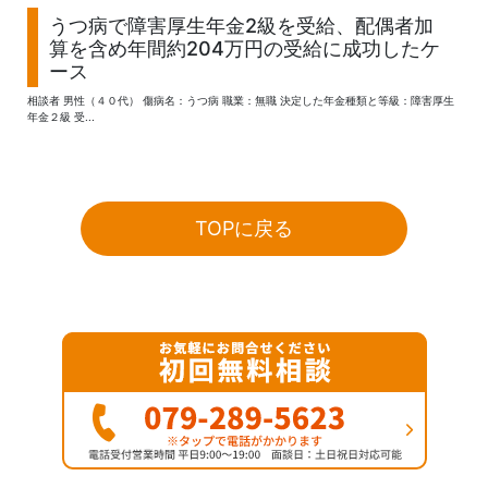
うつ病で障害厚生年金2級を受給、配偶者加
算を含め年間約204万円の受給に成功したケ
ース
相談者 男性（４０代） 傷病名：うつ病 職業：無職 決定した年金種類と等級：障害厚生
年金２級 受...
TOPに戻る