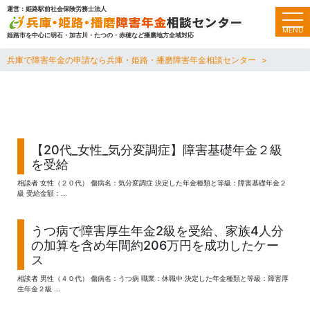
運営：姫路駅前社会保険労務士法人
toggl
MENU
姫路市を中心に明石・加古川・たつの・赤穂など播磨地方全域対応
兵庫で障害年金の申請なら兵庫・姫路・播磨障害年金相談センター
【20代_女性_気分変調症】障害基礎年金２級
を受給
相談者 女性（２０代） 傷病名：気分変調症 決定した年金種類と等級：障害基礎年金２
級 受給金額：...
うつ病で障害厚生年金2級を受給、家族4人分
の加算を含め年間約206万円を成功したケー
ス
相談者 男性（４０代） 傷病名：うつ病 職業：休職中 決定した年金種類と等級：障害厚
生年金２級 ...