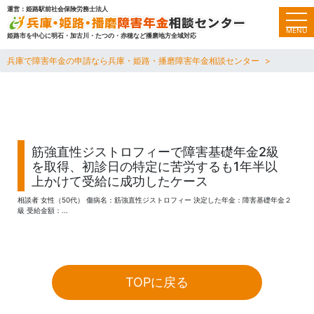
運営：姫路駅前社会保険労務士法人
toggl
MENU
姫路市を中心に明石・加古川・たつの・赤穂など播磨地方全域対応
兵庫で障害年金の申請なら兵庫・姫路・播磨障害年金相談センター
筋強直性ジストロフィーで障害基礎年金2級
を取得、初診日の特定に苦労するも1年半以
上かけて受給に成功したケース
相談者 女性（50代） 傷病名：筋強直性ジストロフィー 決定した年金：障害基礎年金２
級 受給金額：...
TOPに戻る